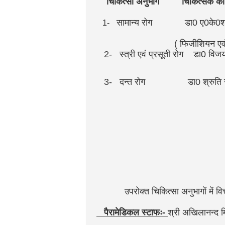
चिकित्सा अनुभाग चिकि
सामान्य रोग डा0 ए0के0श्र
1-
M
( फिजीशियन एवं चेस्ट 
2- स्त्री एवं प्रसूती रोग डा0 व
MB
3- दन्त रोग डा0 श्रुत
परामर्श 
मात्र उ
कार्यो म
सहायतार्
परोक्त चिकित्सा अनुभागों में
उ
पैरामेडिकल स्टाफः-
श्री अखिलानन्द मि