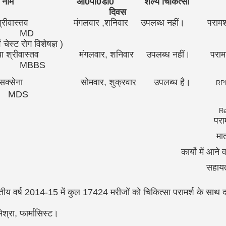
त्सक का नाम ओ0पी0डी0 शल्य चिकित्सा सु
दिवस
ीवास्तव मंगलवार ,शनिवार उपलब्ध नहीं। परामर्श एवं 
D
रोग विशेषज्ञ )
िजया श्रीवास्तव मंगलवार, शनिवार उपलब्ध नहीं। परामर्श एव
BS
ि सक्सेना सोमवार, शुक्रवार उपलब्ध है।
RPD
MDS
Ortho, R.C.T., Scaling
Re
एवं दवाएं निःश
पर्युक्त दन्त 
ें आने वाली लागत
थ स्वरूप लीजात
 वित्तीय वर्ष 2014-15 में कुल 17424 मरीजों को चिकित्सा परामर्श के स
श्रा, फार्मासिस्ट।