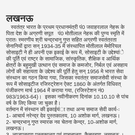
Tender & Notice
Mission & Vision
Library
लखनऊ
Events & Gallery
Founder's Message
Acharya Narendra Dev Library
Hospital Dependency
स्वतंत्र भारत के प्रथम प्रधानमंत्री पं0 जवाहरलाल नेहरू के
Contact Us
Member's Detail
Chote Lohia Janeshwar Mishra
Eye, Dental & General Hospital
Education
Pustkalaya
पिता देश के अग्रणी सपूत पं0 मोतीलाल नेहरू की पुण्य स्मृति में
C.B. Gupta T.B. Hospital
Gram Vikas Yojna Training
Rural Development
प्रातः स्मरणीय श्री चन्द्रभानु गुप्त सहित अग्रणी स्वतंत्रता
C.B. Gupta Pustkalaya
Institute
सेनानियों द्वारा सन् 1934-35 में संस्थापित मोतीलाल मेमोरियल
Homeopathic Hospital
Gram Vikas Yojna Avam Sodh
CBG Nav Chetna Kendra
सोसाइटी ने ही अपनी एक इकाई के रूप में, सोसाइटी के उद्देश्यांे
Lajpat Rai Pustkalaya
C.B.Gupta BSS Mahavidhalaya
Kendra
की पूर्ति एवं राष्ट्र के सामाजिक, सांस्कृतिक, शैक्षिक व आर्थिक
क्षेत्रों के बहुमुखी उत्थान एंव समाज के कमजोर, निर्बल एवं असहाय
Gram Vikas Yojna
लोगों की सहायता के उद्देश्य की पूर्ति हेतु सन् 1956 मे भारत सेवा
संस्थान का गठन किया गया, जिसका स्वतंत्र समाजसेवी संस्था के
रूप में सोसाइटीज रजिस्ट्रेशन ऐक्ट 1860 के अंतर्गत विधिवत्
पंजीकरण मार्च 1964 में कराया गया, (रजिस्टेशन नं0
983/1963-64)। इसका नवीनीकरण दिनांक 10.10.10 से पांच
वर्ष के लिए किया जा चुका है।
वर्तमान में संस्थान की इकाईयंा तथा अन्य समाज सेवी कार्य-ः
1- आचार्य नरेन्द्र देव पुस्तकालय, 10 अशोक मार्ग, लखनऊ।
2- चन्द्रभानु गुप्त स्मारक नव चेतना केन्द्र, 10-अशोक मार्ग,
लखनऊ।
3- लाजपतराय पुस्तकालय एवं वाचनालय, कैसरबाग, लखनऊ ।